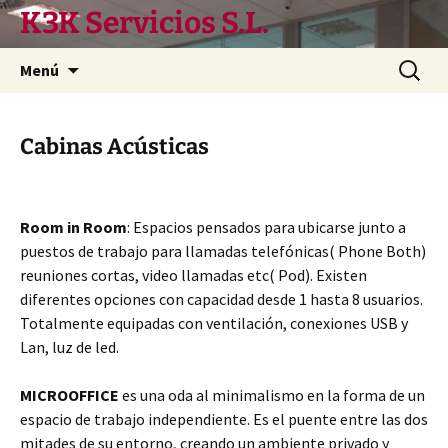
Saltar
K3K Servicios S.L.
al
contenido
Buscar:
Menú
Cabinas Acústicas
Room in Room
: Espacios pensados para ubicarse junto a
puestos de trabajo para llamadas telefónicas( Phone Both)
reuniones cortas, video llamadas etc( Pod). Existen
diferentes opciones con capacidad desde 1 hasta 8 usuarios.
Totalmente equipadas con ventilación, conexiones USB y
Lan, luz de led.
MICROOFFICE
es una oda al minimalismo en la forma de un
espacio de trabajo independiente. Es el puente entre las dos
mitades de su entorno, creando un ambiente privado y